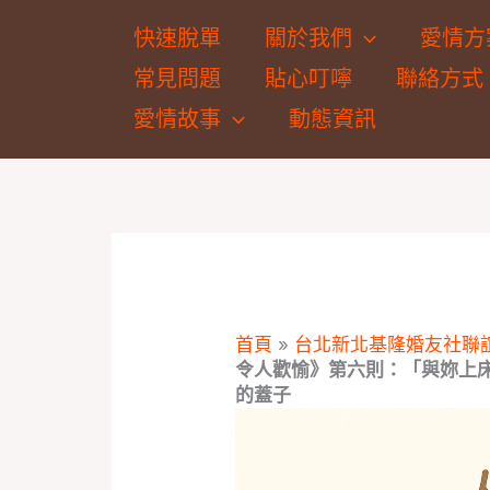
跳
快速脫單
關於我們
愛情方
至
常見問題
貼心叮嚀
聯絡方式
主
要
愛情故事
動態資訊
內
容
首頁
»
台北新北基隆婚友社聯
令人歡愉》第六則：「與妳上
的蓋子