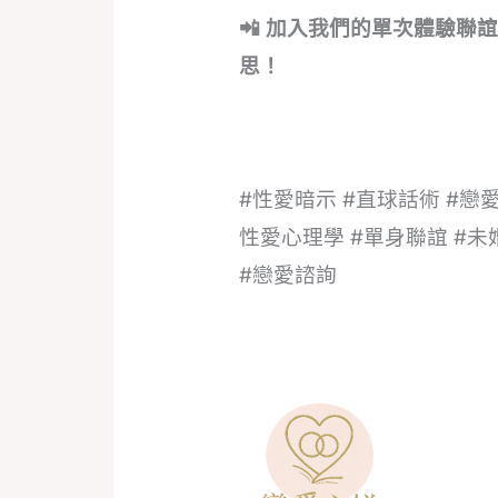
📲 加入我們的單次體驗
思！
#性愛暗示 #直球話術 #戀愛
性愛心理學 #單身聯誼 #未
#戀愛諮詢