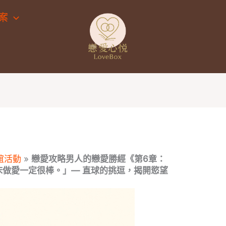
案
誼活動
»
戀愛攻略男人的戀愛勝經《第6章：
床做愛一定很棒。」— 直球的挑逗，揭開慾望