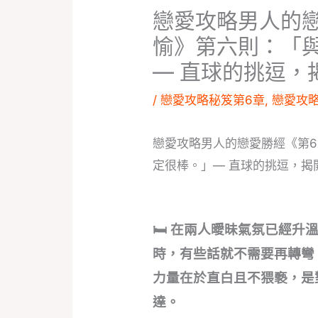
戀愛攻略男人的
愉》第六則：「
— 直球的挑逗，
/
戀愛攻略秘笈第6章
,
戀愛攻
戀愛攻略男人的戀愛勝經《第
定很棒。」— 直球的挑逗，揭
🛏️ 在兩人曖昧氣氛已經
時，有些話就不需要再轉彎
力量在於直白且不猥褻，是
達。