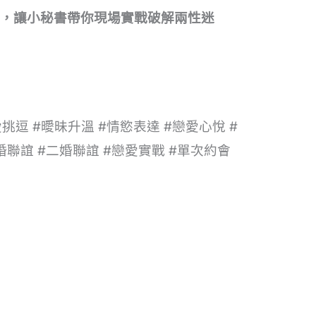
聯誼，讓小秘書帶你現場實戰破解兩性迷
挑逗 #曖昧升溫 #情慾表達 #戀愛心悅 #
婚聯誼 #二婚聯誼 #戀愛實戰 #單次約會