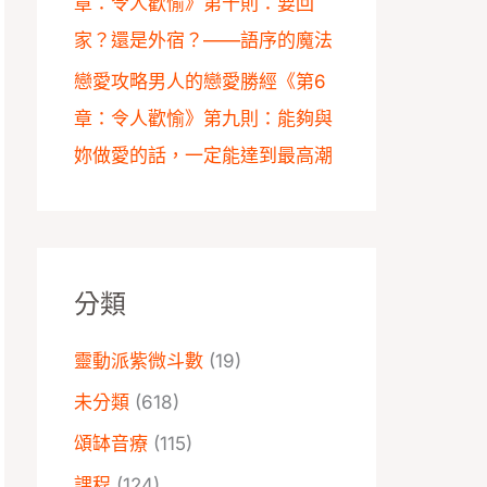
章：令人歡愉》第十則：要回
家？還是外宿？——語序的魔法
戀愛攻略男人的戀愛勝經《第6
章：令人歡愉》第九則：能夠與
妳做愛的話，一定能達到最高潮
分類
靈動派紫微斗數
(19)
未分類
(618)
頌缽音療
(115)
課程
(124)