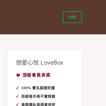
LINE
戀愛心悅 LoveBox
💎 頂級會員承諾
✓
100% 實名認證防護
✓
拒絕槍手與不實推銷
✓
高階隱私與個資保密