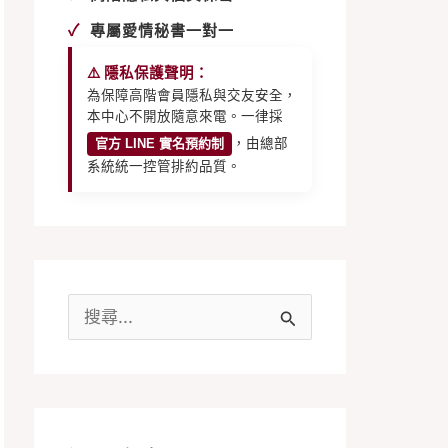
✓
專屬愛情秘書一對一
⚠️ 隱私保護聲明：
為保障高階會員隱私與交友安全，
本中心不開放隨意來電。一律採
官方 LINE 實名預約制
，由總部
系統統一控管排約品質。
搜
尋
關
鍵