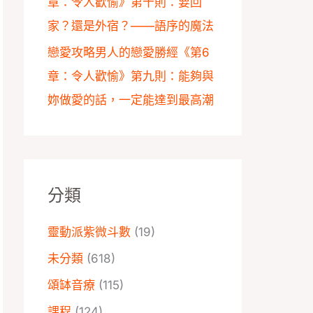
章：令人歡愉》第十則：要回
家？還是外宿？——語序的魔法
戀愛攻略男人的戀愛勝經《第6
章：令人歡愉》第九則：能夠與
妳做愛的話，一定能達到最高潮
分類
靈動派紫微斗數
(19)
未分類
(618)
頌缽音療
(115)
課程
(124)