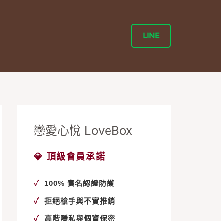
LINE
戀愛心悅 LoveBox
💎 頂級會員承諾
✓
100% 實名認證防護
✓
拒絕槍手與不實推銷
✓
高階隱私與個資保密