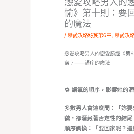
戀愛攻略男人的
愉》第十則：要
的魔法
/
戀愛攻略秘笈第6章
,
戀愛攻
戀愛攻略男人的戀愛勝經《第
宿？——語序的魔法
🔁 語氣的順序，影響她的
多數男人會這麼問：「妳要
貌，卻潛藏著否定性的結尾
順序調換：「要回家呢？還