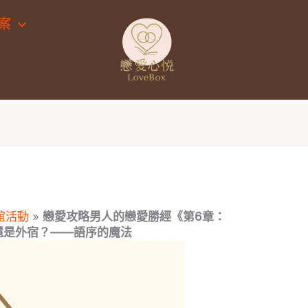
案
誼活動
»
戀愛攻略男人的戀愛勝經《第6章：
還是外宿？——語序的魔法