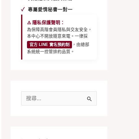
✓
專屬愛情秘書一對一
⚠️ 隱私保護聲明：
為保障高階會員隱私與交友安全，
本中心不開放隨意來電。一律採
官方 LINE 實名預約制
，由總部
系統統一控管排約品質。
搜
尋
關
鍵