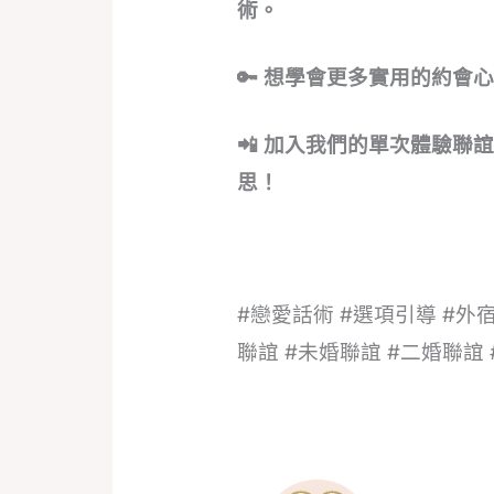
術。
🔑 想學會更多實用的約會
📲 加入我們的單次體驗
思！
#戀愛話術 #選項引導 #外
聯誼 #未婚聯誼 #二婚聯誼