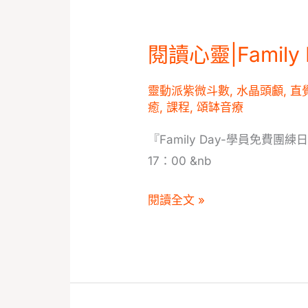
閱讀心靈|Famil
閱
讀
靈動派紫微斗數
,
水晶頭顱
,
直
心
癒
,
課程
,
頌缽音療
靈|Family
Day-
『Family Day-學員免費團練日
學
17：00 &nb
員
閱讀全文 »
免
費
團
練
日