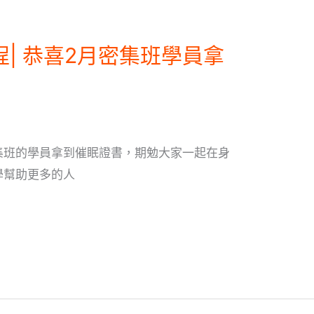
程| 恭喜2月密集班學員拿
集班的學員拿到催眠證書，期勉大家一起在身
學幫助更多的人