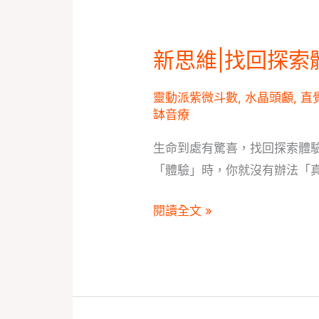
新思維|找回探索
新
思
靈動派紫微斗數
,
水晶頭顱
,
直
維|
缽音療
找
回
生命到處有驚喜，找回探索體
探
「體驗」時，你就沒有辦法「
索
閱讀全文 »
體
驗
的
熱
情