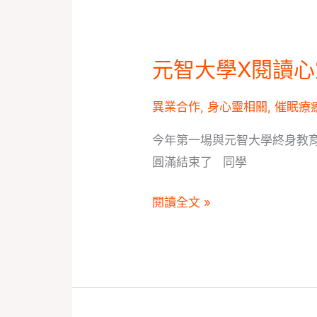
鳥
折
扣
元智大學X閱讀心
元
最
智
後
異業合作
,
身心靈相關
,
催眠療
大
倒
學
數
今年第一場與元智大學終身教育
X
圓滿結束了 同學
閱
讀
閱讀全文 »
心
靈|
美
國
NGH