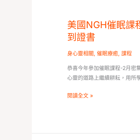
中
心|
美國NGH催眠課
美
身
國
到證書
心
NGH
靈
催
身心靈相關
,
催眠療癒
,
課程
相
眠
關
恭喜今年參加催眠課程-2月密
課
證
心靈的道路上繼續耕耘，用所
程|
照
恭
課
閱讀全文 »
喜
程
2
月
密
集