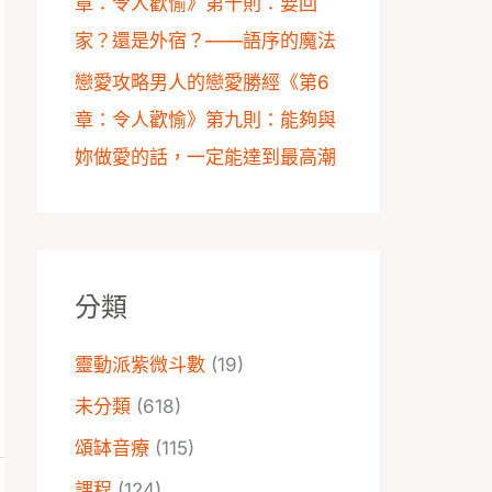
章：令人歡愉》第十則：要回
家？還是外宿？——語序的魔法
戀愛攻略男人的戀愛勝經《第6
章：令人歡愉》第九則：能夠與
妳做愛的話，一定能達到最高潮
分類
靈動派紫微斗數
(19)
未分類
(618)
頌缽音療
(115)
課程
(124)