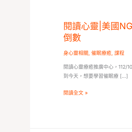
閱讀心靈|美國N
閱
讀
倒數
心
靈|
身心靈相關
,
催眠療癒
,
課程
美
閱讀心靈療癒推廣中心，112/10/
國
到今天，想要學習催眠療 […]
NGH
催
閱讀全文 »
眠
課
程
早