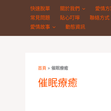
跳
快速脫單
關於我們
愛情方
至
常見問題
貼心叮嚀
聯絡方式
主
要
愛情故事
動態資訊
內
容
首頁
»
催眠療癒
催眠療癒