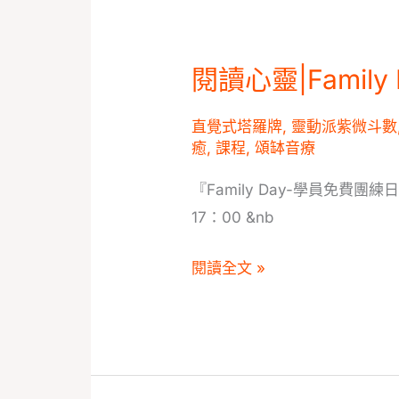
班
學
閱讀心靈|Famil
閱
員
讀
拿
直覺式塔羅牌
,
靈動派紫微斗數
心
到
癒
,
課程
,
頌缽音療
靈|Family
證
Day-
『Family Day-學員免費團練日
書
學
17：00 &nb
員
閱讀全文 »
免
費
團
練
日