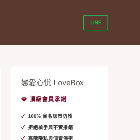
LINE
戀愛心悅 LoveBox
💎 頂級會員承諾
✓
100% 實名認證防護
✓
拒絕槍手與不實推銷
✓
高階隱私與個資保密