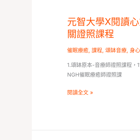
催
眠
元智大學X閱讀心
元
課
智
關證照課程
程
大
學
催眠療癒
,
課程
,
頌缽音療
,
身
X
1.頌缽原本-音療師證照課程，11/
閱
NGH催眠療癒師證照課
讀
心
閱讀全文 »
靈
療
癒
推
廣