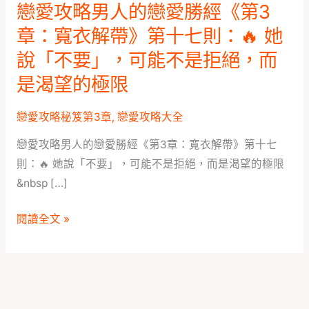
衣
戀愛攻略男人的戀愛勝經《第3
解
章：寬衣解帶》第十七則：🔥 她
帶》
說「不要」，可能不是拒絕，而
第
是渴望的極限
十
七
戀愛攻略秘笈第3章
,
戀愛攻略大全
則：
🔥
戀愛攻略男人的戀愛勝經《第3章：寬衣解帶》第十七
她
則：🔥 她說「不要」，可能不是拒絕，而是渴望的極限
說
&nbsp […]
「不
要」，
閱讀全文 »
可
能
不
是