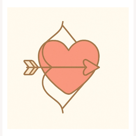
戀
愛
攻
略
男
人
的
戀
愛
勝
經
《第
3
章：
寬