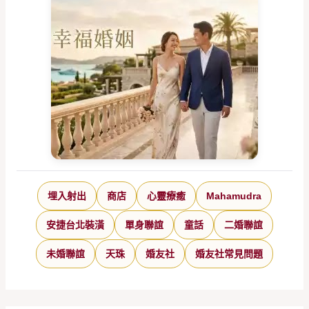
埋入射出
商店
心靈療癒
Mahamudra
安捷台北裝潢
單身聯誼
童話
二婚聯誼
未婚聯誼
天珠
婚友社
婚友社常見問題