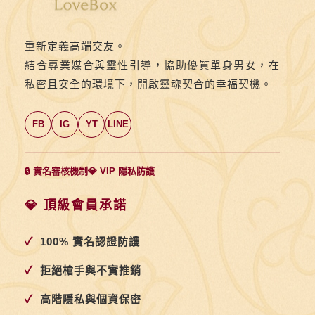
重新定義高端交友。
結合專業媒合與靈性引導，協助優質單身男女，在
私密且安全的環境下，開啟靈魂契合的幸福契機。
FB
IG
YT
LINE
🔒 實名審核機制
💎 VIP 隱私防護
💎 頂級會員承諾
✓
100% 實名認證防護
✓
拒絕槍手與不實推銷
✓
高階隱私與個資保密