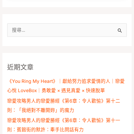
搜
尋
關
鍵
近期文章
字
:
《You Ring My Heart》｜獻給努力追求愛情的人｜戀愛
心悅 LoveBox｜勇敢愛 × 遇見真愛 × 快速脫單
戀愛攻略男人的戀愛勝經《第6章：令人歡愉》第十二
則：「我絕對不離開妳」的魔力
戀愛攻略男人的戀愛勝經《第6章：令人歡愉》第十一
則：賓館街的默許：牽手比問話有力