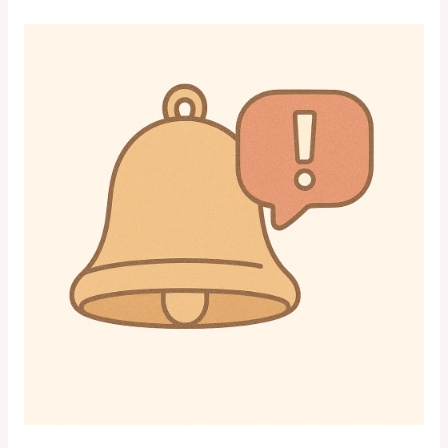
首
次
約
會
體
驗
甜
甜
價
速
速
脫
單
不
孤