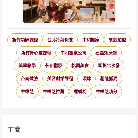
新竹頌缽課程
台北冷氣保養
中和搬家
餐飲加盟
新竹身心靈課程
中和搬家公司
石墨烯床墊
美容教學
永和搬家
桃園美食
客製化沙發
台南做臉
美容創業課程
頌缽
基隆抓漏
牛樟芝
牛樟芝推薦
螺螄粉
牛樟芝功效
工商