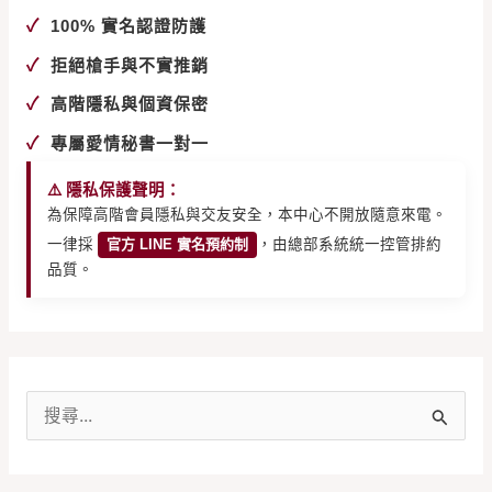
✓
100% 實名認證防護
✓
拒絕槍手與不實推銷
✓
高階隱私與個資保密
✓
專屬愛情秘書一對一
⚠️ 隱私保護聲明：
為保障高階會員隱私與交友安全，本中心不開放隨意來電。
一律採
官方 LINE 實名預約制
，由總部系統統一控管排約
品質。
搜
尋
關