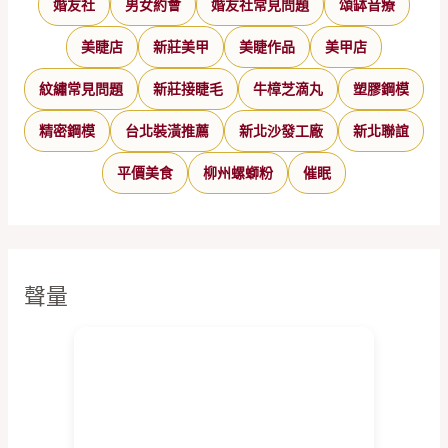
婚友社
男女約會
婚友社常見問題
頌缽音療
美睫店
新莊美甲
美睫作品
美甲店
紋繡常見問題
新莊接睫毛
牛樟芝滴丸
塑膠鋼模
精密鋼模
台北裝潢推薦
新北沙發工廠
新北聯誼
平價美食
柳州螺螄粉
催眠
聲量