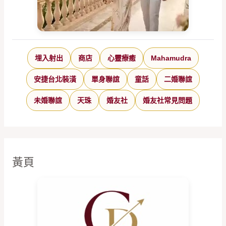
埋入射出
商店
心靈療癒
Mahamudra
安捷台北裝潢
單身聯誼
童話
二婚聯誼
未婚聯誼
天珠
婚友社
婚友社常見問題
黃頁