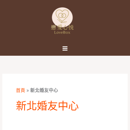
跳
至
主
要
內
容
首頁
»
新北婚友中心
新北婚友中心