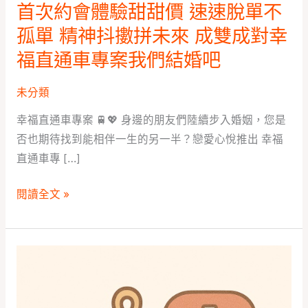
單
首次約會體驗甜甜價 速速脫單不
精
孤單 精神抖擻拼未來 成雙成對幸
神
福直通車專案我們結婚吧
抖
擻
未分類
拼
幸福直通車專案 🚆💖 身邊的朋友們陸續步入婚姻，您是
未
否也期待找到能相伴一生的另一半？戀愛心悅推出 幸福
來
直通車專 […]
成
雙
閱讀全文 »
成
對
幸
心
福
選
直
良
通