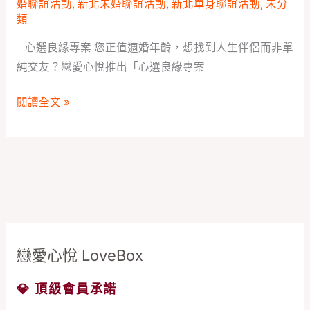
身
婚聯誼活動
,
新北未婚聯誼活動
,
新北單身聯誼活動
,
未分
類
聯
誼
心選良緣專案 您正值適婚年齡，想找到人生伴侶而非單
活
純交友？戀愛心悅推出「心選良緣專案
動
報
閱讀全文 »
名
處
戀愛心悅 LoveBox
💎 頂級會員承諾