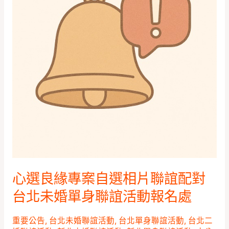
緣
車
專
專
案
案
自
我
選
們
相
結
片
婚
聯
吧
誼
配
對
台
北
心選良緣專案自選相片聯誼配對
未
台北未婚單身聯誼活動報名處
婚
單
重要公告
,
台北未婚聯誼活動
,
台北單身聯誼活動
,
台北二