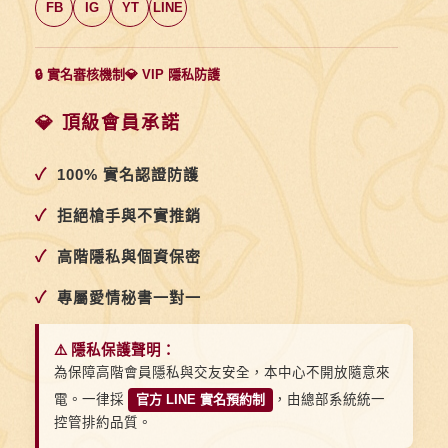
FB
IG
YT
LINE
🔒 實名審核機制
💎 VIP 隱私防護
💎 頂級會員承諾
✓
100% 實名認證防護
✓
拒絕槍手與不實推銷
✓
高階隱私與個資保密
✓
專屬愛情秘書一對一
⚠️ 隱私保護聲明：
為保障高階會員隱私與交友安全，本中心不開放隨意來
電。一律採
官方 LINE 實名預約制
，由總部系統統一
控管排約品質。