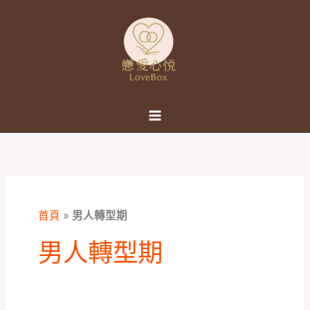
跳
至
主
要
內
容
首頁
»
男人轉型期
男人轉型期