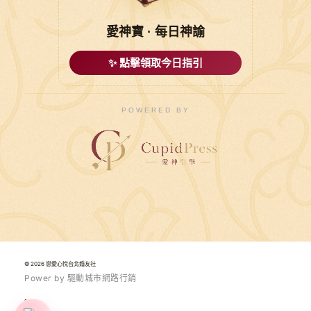
愛神寶 · 每日神諭
✨ 點擊領取今日指引
POWERED BY
© 2026 戀愛心悅台北婚友社
P
o
w
e
r
b
y
驅
動
城
市
網
路
行
銷
1