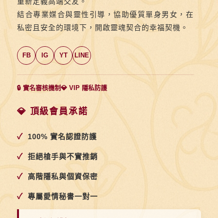
重新定義高端交友。
結合專業媒合與靈性引導，協助優質單身男女，在
私密且安全的環境下，開啟靈魂契合的幸福契機。
FB
IG
YT
LINE
🔒 實名審核機制
💎 VIP 隱私防護
💎 頂級會員承諾
✓
100% 實名認證防護
✓
拒絕槍手與不實推銷
✓
高階隱私與個資保密
✓
專屬愛情秘書一對一