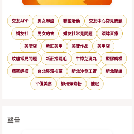
交友APP
男女聯誼
聯誼活動
交友中心常見問題
婚友社
男女約會
婚友社常見問題
頌缽音療
美睫店
新莊美甲
美睫作品
美甲店
紋繡常見問題
新莊接睫毛
牛樟芝滴丸
塑膠鋼模
精密鋼模
台北裝潢推薦
新北沙發工廠
新北聯誼
平價美食
柳州螺螄粉
催眠
聲量