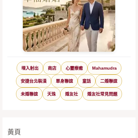
埋入射出
商店
心靈療癒
Mahamudra
安捷台北裝潢
單身聯誼
童話
二婚聯誼
未婚聯誼
天珠
婚友社
婚友社常見問題
黃頁