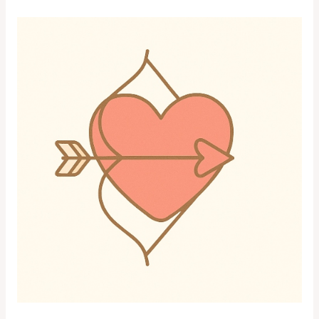
戀
愛
攻
略
男
人
的
戀
愛
勝
經
《第
2
章：
追