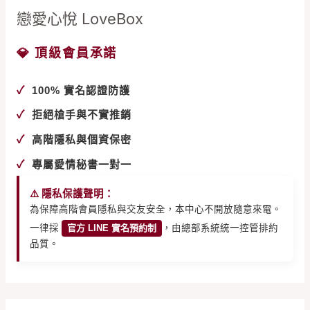
更
戀愛心悅 LoveBox
難
忽
💎 頂級會員承諾
視
你
✓
100% 實名認證防護
✓
拒絕槍手與不實推銷
✓
高階隱私與個資保密
✓
專屬愛情秘書一對一
⚠️ 隱私保護聲明：
為保障高階會員隱私與交友安全，本中心不開放隨意來電。
一律採
官方 LINE 實名預約制
，由總部系統統一控管排約
品質。