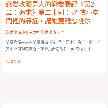
求》
戀愛攻略男人的戀愛勝經《第2
第
章：追求》第二十則：📏 狹小空
二
間裡的靠近，讓她更難忽視你
十
則：
戀愛攻略秘笈第2章
,
戀愛攻略大全
📏
戀愛攻略男人的戀愛勝經《第2章：追求》第二十則：📏
狹
狹小空間裡的靠近，讓她更難忽視你 🛋️ 當你 […]
小
空
閱讀全文 »
間
裡
的
靠
近，
讓
她